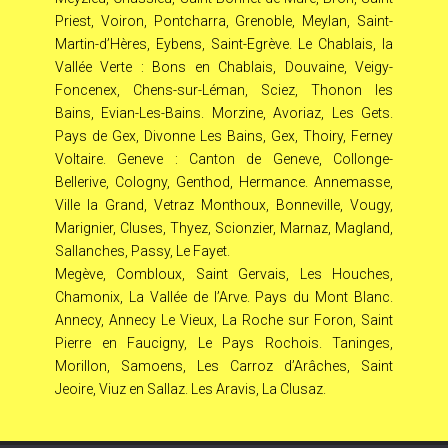
Priest, Voiron, Pontcharra, Grenoble, Meylan, Saint-
Martin-d’Hères, Eybens, Saint-Egrève. Le Chablais, la
Vallée Verte : Bons en Chablais, Douvaine, Veigy-
Foncenex, Chens-sur-Léman, Sciez, Thonon les
Bains, Evian-Les-Bains. Morzine, Avoriaz, Les Gets.
Pays de Gex, Divonne Les Bains, Gex, Thoiry, Ferney
Voltaire. Geneve : Canton de Geneve, Collonge-
Bellerive, Cologny, Genthod, Hermance. Annemasse,
Ville la Grand, Vetraz Monthoux, Bonneville, Vougy,
Marignier, Cluses, Thyez, Scionzier, Marnaz, Magland,
Sallanches, Passy, Le Fayet.
Megève, Combloux, Saint Gervais, Les Houches,
Chamonix, La Vallée de l’Arve. Pays du Mont Blanc.
Annecy, Annecy Le Vieux, La Roche sur Foron, Saint
Pierre en Faucigny, Le Pays Rochois. Taninges,
Morillon, Samoens, Les Carroz d’Arâches, Saint
Jeoire, Viuz en Sallaz. Les Aravis, La Clusaz.