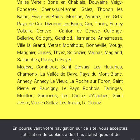
Vallée Verte : Bons en Chablais, Douvaine, Veigy-
Foncenex, Chens-sur-Léman, Sciez, Thonon les
Bains, Evian-Les-Bains. Morzine, Avoriaz, Les Gets.
Pays de Gex, Divonne Les Bains, Gex, Thoiry, Ferney
Voltaire. Geneve : Canton de Geneve, Collonge-
Bellerive, Cologny, Genthod, Hermance. Annemasse,
Ville la Grand, Vetraz Monthoux, Bonneville, Vougy,
Marignier, Cluses, Thyez, Scionzier, Marnaz, Magland,
Sallanches, Passy, Le Fayet.
Megève, Combloux, Saint Gervais, Les Houches,
Chamonix, La Vallée de l’Arve. Pays du Mont Blanc.
Annecy, Annecy Le Vieux, La Roche sur Foron, Saint
Pierre en Faucigny, Le Pays Rochois. Taninges,
Morillon, Samoens, Les Carroz d’Arâches, Saint
Jeoire, Viuz en Sallaz. Les Aravis, La Clusaz.
En poursuivant votre navigation sur ce site, vous acceptez
© Copyright
808
2026 –
LeL
–
Mentions Légales – RGPD
l'utilisation de cookies à des fins statistiques et de
– Protection de la vie privée – Gestion des cookies –