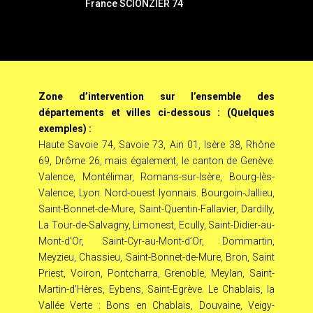
France SCIONZIER 74
Zone d’intervention sur l’ensemble des
départements et villes ci-dessous : (Quelques
exemples) :
Haute Savoie 74, Savoie 73, Ain 01, Isère 38, Rhône
69, Drôme 26, mais également, le canton de Genève.
Valence, Montélimar, Romans-sur-Isère, Bourg-lès-
Valence, Lyon. Nord-ouest lyonnais. Bourgoin-Jallieu,
Saint-Bonnet-de-Mure, Saint-Quentin-Fallavier, Dardilly,
La Tour-de-Salvagny, Limonest, Ecully, Saint-Didier-au-
Mont-d’Or, Saint-Cyr-au-Mont-d’Or, Dommartin,
Meyzieu, Chassieu, Saint-Bonnet-de-Mure, Bron, Saint
Priest, Voiron, Pontcharra, Grenoble, Meylan, Saint-
Martin-d’Hères, Eybens, Saint-Egrève. Le Chablais, la
Vallée Verte : Bons en Chablais, Douvaine, Veigy-