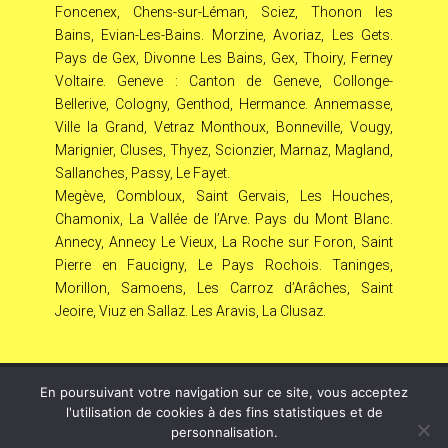
Foncenex, Chens-sur-Léman, Sciez, Thonon les
Bains, Evian-Les-Bains. Morzine, Avoriaz, Les Gets.
Pays de Gex, Divonne Les Bains, Gex, Thoiry, Ferney
Voltaire. Geneve : Canton de Geneve, Collonge-
Bellerive, Cologny, Genthod, Hermance. Annemasse,
Ville la Grand, Vetraz Monthoux, Bonneville, Vougy,
Marignier, Cluses, Thyez, Scionzier, Marnaz, Magland,
Sallanches, Passy, Le Fayet.
Megève, Combloux, Saint Gervais, Les Houches,
Chamonix, La Vallée de l’Arve. Pays du Mont Blanc.
Annecy, Annecy Le Vieux, La Roche sur Foron, Saint
Pierre en Faucigny, Le Pays Rochois. Taninges,
Morillon, Samoens, Les Carroz d’Arâches, Saint
Jeoire, Viuz en Sallaz. Les Aravis, La Clusaz.
En poursuivant votre navigation sur ce site, vous acceptez
© Copyright
808
2026 –
LeL
–
Mentions Légales – RGPD
l'utilisation de cookies à des fins statistiques et de
– Protection de la vie privée – Gestion des cookies –
personnalisation.