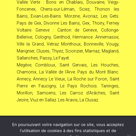
Vallée Verte : Bons en Chablais, Douvaine, Veigy-
Foncenex, Chens-sur-Léman, Sciez, Thonon les
Bains, Evian-Les-Bains. Morzine, Avoriaz, Les Gets.
Pays de Gex, Divonne Les Bains, Gex, Thoiry, Ferney
Voltaire. Geneve : Canton de Geneve, Collonge-
Bellerive, Cologny, Genthod, Hermance. Annemasse,
Ville la Grand, Vetraz Monthoux, Bonneville, Vougy,
Marignier, Cluses, Thyez, Scionzier, Marnaz, Magland,
Sallanches, Passy, Le Fayet.
Megève, Combloux, Saint Gervais, Les Houches,
Chamonix, La Vallée de l’Arve. Pays du Mont Blanc.
Annecy, Annecy Le Vieux, La Roche sur Foron, Saint
Pierre en Faucigny, Le Pays Rochois. Taninges,
Morillon, Samoens, Les Carroz d’Arâches, Saint
Jeoire, Viuz en Sallaz. Les Aravis, La Clusaz.
En poursuivant votre navigation sur ce site, vous acceptez
© Copyright
808
2026 –
LeL
–
Mentions Légales – RGPD
l'utilisation de cookies à des fins statistiques et de
– Protection de la vie privée – Gestion des cookies –