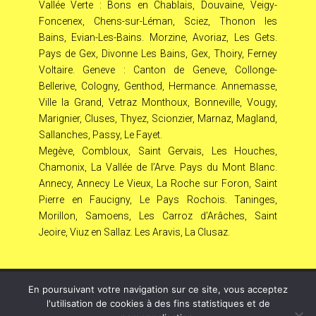
Vallée Verte : Bons en Chablais, Douvaine, Veigy-
Foncenex, Chens-sur-Léman, Sciez, Thonon les
Bains, Evian-Les-Bains. Morzine, Avoriaz, Les Gets.
Pays de Gex, Divonne Les Bains, Gex, Thoiry, Ferney
Voltaire. Geneve : Canton de Geneve, Collonge-
Bellerive, Cologny, Genthod, Hermance. Annemasse,
Ville la Grand, Vetraz Monthoux, Bonneville, Vougy,
Marignier, Cluses, Thyez, Scionzier, Marnaz, Magland,
Sallanches, Passy, Le Fayet.
Megève, Combloux, Saint Gervais, Les Houches,
Chamonix, La Vallée de l’Arve. Pays du Mont Blanc.
Annecy, Annecy Le Vieux, La Roche sur Foron, Saint
Pierre en Faucigny, Le Pays Rochois. Taninges,
Morillon, Samoens, Les Carroz d’Arâches, Saint
Jeoire, Viuz en Sallaz. Les Aravis, La Clusaz.
En poursuivant votre navigation sur ce site, vous acceptez
© Copyright
808
2026 –
LeL
–
Mentions Légales – RGPD
l'utilisation de cookies à des fins statistiques et de
– Protection de la vie privée – Gestion des cookies –