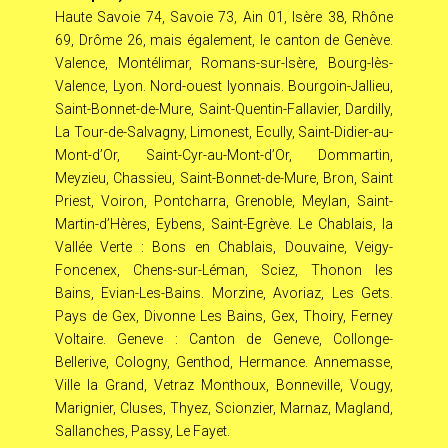
Haute Savoie 74, Savoie 73, Ain 01, Isère 38, Rhône
69, Drôme 26, mais également, le canton de Genève.
Valence, Montélimar, Romans-sur-Isère, Bourg-lès-
Valence, Lyon. Nord-ouest lyonnais. Bourgoin-Jallieu,
Saint-Bonnet-de-Mure, Saint-Quentin-Fallavier, Dardilly,
La Tour-de-Salvagny, Limonest, Ecully, Saint-Didier-au-
Mont-d’Or, Saint-Cyr-au-Mont-d’Or, Dommartin,
Meyzieu, Chassieu, Saint-Bonnet-de-Mure, Bron, Saint
Priest, Voiron, Pontcharra, Grenoble, Meylan, Saint-
Martin-d’Hères, Eybens, Saint-Egrève. Le Chablais, la
Vallée Verte : Bons en Chablais, Douvaine, Veigy-
Foncenex, Chens-sur-Léman, Sciez, Thonon les
Bains, Evian-Les-Bains. Morzine, Avoriaz, Les Gets.
Pays de Gex, Divonne Les Bains, Gex, Thoiry, Ferney
Voltaire. Geneve : Canton de Geneve, Collonge-
Bellerive, Cologny, Genthod, Hermance. Annemasse,
Ville la Grand, Vetraz Monthoux, Bonneville, Vougy,
Marignier, Cluses, Thyez, Scionzier, Marnaz, Magland,
Sallanches, Passy, Le Fayet.